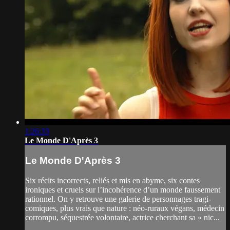
1:26:33
Le Monde D'Après 3
Le Monde D'Après 3
Six récits incorrects, reliés et mis en abyme, six contes
ironiques et cruels sur l’incohérence d’un monde faussement
rationnel. On y retrouve une galerie de personnages tragi-
comiques, plus vrais que nature : néo-ruraux végans, médecin
corrompu, séquestrée volontaire, actrice cherchant sa « nic...