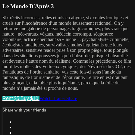
Le Monde D'Après 3
Six récits incorrects, reliés et mis en abyme, six contes ironiques et
cruels sur l’incohérence d’un monde faussement rationnel. On y
retrouve une galerie de personnages tragi-comiques, plus vrais que
nature : néo-ruraux végans, médecin corrompu, séquestrée
volontaire, actrice cherchant sa « niche », psychanalyste criminelle,
écologistes fanatiques, survivalistes moins inquiétants que leurs
adversaires, sensitive reader prise à son propre piège, tous plongés
dans des situations poussées jusqu’à l’absurde, puisque l’absurdité
est devenue l’autre nom du réalisme. Comme les précédents, ce film
mord les mollets des Vertueux cyniques, des Névrosés du CO2, des
Fanatiques de l’ordre sanitaire, vus cette fois-ci sous l’angle du
fantastique, de l’onirisme et de l’épouvante. Le rire en est d’autant
plus grinçant, et la fable plus inquiétante, parce que la folie du
monde n’a jamais été si proche de nous.
Rent $5
Buy $10
Watch Trailer
Share
Share with your friends