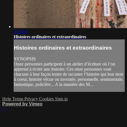
1:22:04
Histoires ordinaires et extraordinaires
Histoires ordinaires et extraordinaires
SYNOPSIS
Onze personnes participent à un atelier d’écriture où l’on
apprend à écrire une histoire. Ces onze personnes vont
chacune à leur façon tenter de raconter l’histoire qui leur tient
à coeur, histoire vécue ou inventée, personnelle, sentimentale,
fantastique, policière... A la manière des M...
Help
Terms
Privacy
Cookies
Sign in
Powered by Vimeo
×